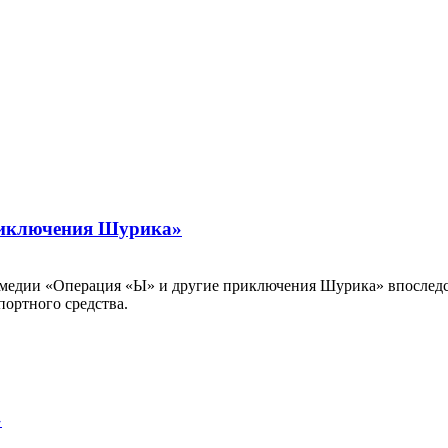
риключения Шурика»
омедии «Операция «Ы» и другие приключения Шурика» впоследст
портного средства.
»