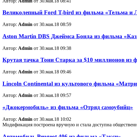
Автор:
Admin
от 30.мая.18 08:41
Великолепный Ford T-bird из фильма «Тельма и 
Автор:
Admin
от 30.мая.18 08:59
Aston Martin DBS Джеймса Бонда из фильма «Ка
Автор:
Admin
от 30.мая.18 09:38
Крутая тачка Тони Старка за $10 миллионов из 
Автор:
Admin
от 30.мая.18 09:46
Lincoln Continental из культового фильма «Матр
Автор:
Admin
от 30.мая.18 09:57
«Джокермобиль» из фильма «Отряд самоубийц»
Автор:
Admin
от 30.мая.18 10:02
Модификация построена вручную и стала доступна общественн
Автомобиль Peugeot 406 из фильма «Такси»