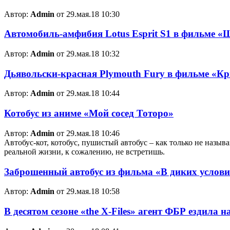
Автор:
Admin
от 29.мая.18 10:30
Автомобиль-амфибия Lotus Esprit S1 в фильме 
Автор:
Admin
от 29.мая.18 10:32
Дьявольски-красная Plymouth Fury в фильме «К
Автор:
Admin
от 29.мая.18 10:44
Котобус из аниме «Мой сосед Тоторо»
Автор:
Admin
от 29.мая.18 10:46
Автобус-кот, котобус, пушистый автобус – как только не назыв
реальной жизни, к сожалению, не встретишь.
Заброшенный автобус из фильма «В диких услов
Автор:
Admin
от 29.мая.18 10:58
В десятом сезоне «the X-Files» агент ФБР ездила 