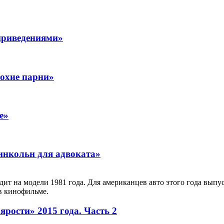
приведениями»
лохие парни»
е»
инкольн для адвоката»
ит на модели 1981 года. Для американцев авто этого года вып
в кинофильме.
рости» 2015 года. Часть 2