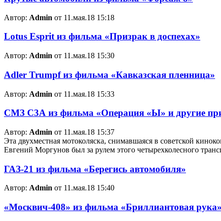
Автор:
Admin
от 11.мая.18 15:18
Lotus Esprit из фильма «Призрак в доспехах»
Автор:
Admin
от 11.мая.18 15:30
Adler Trumpf из фильма «Кавказская пленница»
Автор:
Admin
от 11.мая.18 15:33
СМЗ С3А из фильма «Операция «Ы» и другие п
Автор:
Admin
от 11.мая.18 15:37
Эта двухместная мотоколяска, снимавшаяся в советской кинок
Евгений Моргунов был за рулем этого четырехколесного транс
ГАЗ-21 из фильма «Берегись автомобиля»
Автор:
Admin
от 11.мая.18 15:40
«Москвич-408» из фильма «Бриллиантовая рука