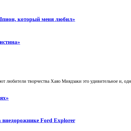
«Шпион, который меня любил»
ристина»
ают любители творчества Хаяо Миядзаки это удивительное и, одн
иях»
на внедорожнике Ford Explorer