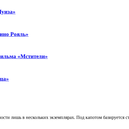
Луиза»
зино Рояль»
фильма «Мстители»
ица»
ости лишь в нескольких экземплярах. Под капотом базируется 