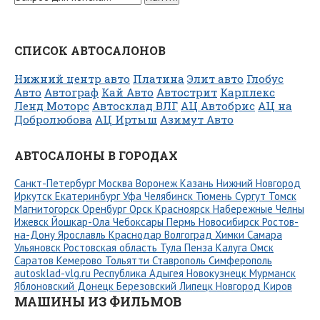
СПИСОК АВТОСАЛОНОВ
Нижний центр авто
Платина
Элит авто
Глобус
Авто
Автограф
Кай Авто
Автострит
Карплекс
Ленд Моторс
Автосклад ВЛГ
АЦ Автобрис
АЦ на
Добролюбова
АЦ Иртыш
Азимут Авто
АВТОСАЛОНЫ В ГОРОДАХ
Санкт-Петербург
Москва
Воронеж
Казань
Нижний Новгород
Иркутск
Екатеринбург
Уфа
Челябинск
Тюмень
Сургут
Томск
Магнитогорск
Оренбург
Орск
Красноярск
Набережные Челны
Ижевск
Йошкар-Ола
Чебоксары
Пермь
Новосибирск
Ростов-
на-Дону
Ярославль
Краснодар
Волгоград
Химки
Самара
Ульяновск
Ростовская область
Тула
Пенза
Калуга
Омск
Саратов
Кемерово
Тольятти
Ставрополь
Симферополь
autosklad-vlg.ru
Республика Адыгея
Новокузнецк
Мурманск
Яблоновский
Донецк
Березовский
Липецк
Новгород
Киров
МАШИНЫ ИЗ ФИЛЬМОВ