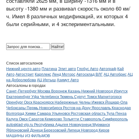
составляли 2625 мм, в ширину -1316 мм и в
высоту -1380 мм и развивал скорость около 60 км/
ч. Имел 8 различных модификаций, их которых 4
были серийными, и 4 экспериментальными.
Список автосалонов
Нижний центр авто
Платина
Элит авто
Глобус Авто
Автограф
Кай
Авто
Автострит
Карплекс
Ленд Моторс
Автосклад ВЛГ
АЦ Автобрис
АЦ
на Добролюбова
АЦ Иртыш
Азимут Авто
Автосалоны в городах
Санкт-Петербург
Москва
Воронеж
Казань
Нижний Новгород
Иркутск
Екатеринбург
Уфа
Челябинск
Тюмень
Сургут
Томск
Магнитогорск
Оренбург
Орск
Красноярск
Набережные Челны
Ижевск
Йошкар-Ола
Чебоксары
Пермь
Новосибирск
Ростов-на-Дону
Ярославль
Краснодар
Волгоград
Химки
Самара
Ульяновск
Ростовская область
Тула
Пенза
Калуга
Омск
Саратов
Кемерово
Тольятти
Ставрополь
Симферополь
autosklad-vlg.ru
Республика Адыгея
Новокузнецк
Мурманск
Яблоновский
Донецк
Березовский
Липецк
Новгород
Киров
МАШИНЫ ИЗ ФИЛЬМОВ