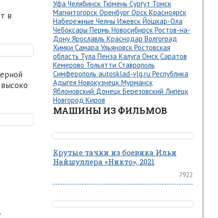
Уфа
Челябинск
Тюмень
Сургут
Томск
Магнитогорск
Оренбург
Орск
Красноярск
т в
Набережные Челны
Ижевск
Йошкар-Ола
Чебоксары
Пермь
Новосибирск
Ростов-на-
Дону
Ярославль
Краснодар
Волгоград
Химки
Самара
Ульяновск
Ростовская
область
Тула
Пенза
Калуга
Омск
Саратов
Кемерово
Тольятти
Ставрополь
нерной
Симферополь
autosklad-vlg.ru
Республика
Адыгея
Новокузнецк
Мурманск
 высоко
Яблоновский
Донецк
Березовский
Липецк
Новгород
Киров
МАШИНЫ ИЗ ФИЛЬМОВ
Крутые тачки из боевика Ильи
Найшуллера «Никто», 2021
7922
-