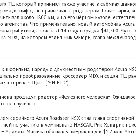
ura TL, который принимал также участие в съёмках данно
кромную цифру по сравнению с родстером Тони Старка, в
читывал около 1800 км, и на его чёрном кузове, естествен
 агентства. Что примечательно, новый автомобиль Acura
иноатрибутики, стоил в 2014 году порядка $41,500. Чуть 
cura MDX, на котором ездил Ник Фьюри, глава междунаро
м кинофильма, наряду с двухместным родстером Acura NSX
иально преобразованные кроссовер MDX и седан TL, ра
е в сериале "Щит" ("SHIELD").
циона продадут родстер «Железного человека». Ожидалось
го не случилось.
лем серийного Acura Roadster NSX стал глава спортивной
стной по участию в чемпионате NASCAR. Рик Хендрик при
те Аризона. Машина обошлась американцу в $1,2 млн. Авт