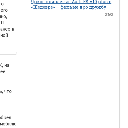
Яркое появление Audi R8 V10 plus в
го
«Шедевре» — фильме про дружбу
сего
8368
но,
 TL
ранее в
дной
, на
нее
, что
обрёл
омобилю