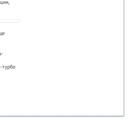
ции,
ще
н-
н-турбо