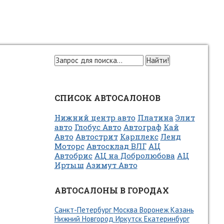
СПИСОК АВТОСАЛОНОВ
Нижний центр авто
Платина
Элит
авто
Глобус Авто
Автограф
Кай
Авто
Автострит
Карплекс
Ленд
Моторс
Автосклад ВЛГ
АЦ
Автобрис
АЦ на Добролюбова
АЦ
Иртыш
Азимут Авто
АВТОСАЛОНЫ В ГОРОДАХ
Санкт-Петербург
Москва
Воронеж
Казань
Нижний Новгород
Иркутск
Екатеринбург