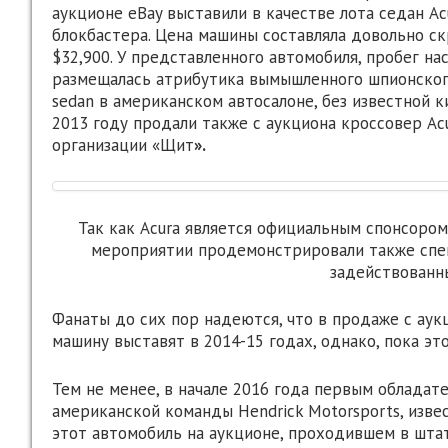
аукционе еBay выставили в качестве лота седан Ac
блокбастера. Цена машины составляла довольно с
$32,900. У представленного автомобиля, пробег нас
размещалась атрибутика вымышленного шпионского
sedan в американском автосалоне, без известной к
2013 году продали также с аукциона кроссовер A
организации «Щит
».
Так как Acura является официальным спонсоро
мероприятии продемонстрировали также спец
задействованны
Фанаты до сих пор надеются, что в продаже с аук
машину выставят в 2014-15 годах, однако, пока это
Тем не менее, в начале 2016 года первым обладате
американской команды Hendrick Motorsports, изве
этот автомобиль на аукционе, проходившем в шта