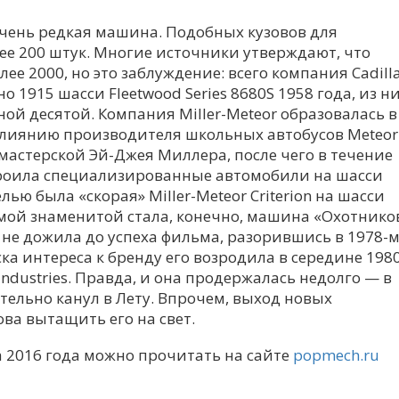
 очень редкая машина. Подобных кузовов для
ее 200 штук. Многие источники утверждают, что
е 2000, но это заблуждение: всего компания Cadill
 1915 шасси Fleetwood Series 8680S 1958 года, из н
ной десятой. Компания Miller-Meteor образовалась в
 слиянию производителя школьных автобусов Meteor
 мастерской Эй-Джея Миллера, после чего в течение
троила специализированные автомобили на шасси
лью была «скорая» Miller-Meteor Criterion на шасси
амой знаменитой стала, конечно, машина «Охотнико
не дожила до успеха фильма, разорившись в 1978-м
ка интереса к бренду его возродилa в середине 1980
 Industries. Правда, и она продержалась недолго — в
ательно канул в Лету. Впрочем, выход новых
ва вытащить его на свет.
 2016 года можно прочитать на сайте
popmech.ru