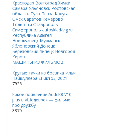
Краснодар
Волгоград
Химки
Самара
Ульяновск
Ростовская
область
Тула
Пенза
Калуга
Омск
Саратов
Кемерово
Тольятти
Ставрополь
Симферополь
autosklad-vlg.ru
Республика Адыгея
Новокузнецк
Мурманск
Яблоновский
Донецк
Березовский
Липецк
Новгород
Киров
МАШИНЫ ИЗ ФИЛЬМОВ
Крутые тачки из боевика Ильи
Найшуллера «Никто», 2021
7925
Яркое появление Audi R8 V10
plus в «Шедевре» — фильме
про дружбу
8370