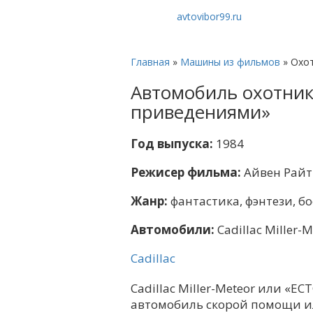
avtovibor99.ru
Главная
»
Машины из фильмов
»
Охот
Автомобиль охотник
приведениями»
Год выпуска:
1984
Режисер фильма:
Айвен Рай
Жанр:
фантастика, фэнтези, б
Автомобили:
Cadillac Miller-M
Cadillac
Cadillac Miller-Meteor или «E
автомобиль скорой помощи или