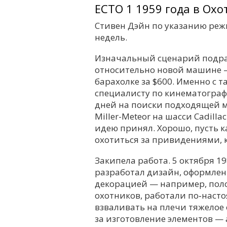
ECTO 1 1959 года в Ох
Стивен Дэйн по указанию режи
недель.
Изначальный сценарий подраз
относительно новой машине —
барахолке за $600. Именно с 
специалисту по кинематограф
дней на поиски подходящей 
Miller-Meteor на шасси Cadill
идею принял. Хорошо, пусть ка
охотиться за привидениями, 
Закипела работа. 5 октября 1
разработал дизайн, оформлен
декорацией — например, поло
охотников, работали по‑наст
взваливать на плечи тяжелое
за изготовление элементов —