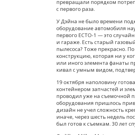
превращали порядком потреп
с первого раза.
У Дэйна не было времени под
оборудование автомобиля на
первого ECTO-1 — это случай
и гараже. Есть старый газовы
пылесоса? Тоже прекрасно. По
конструкцию, которая ни у ко
или иного элемента фанаты п
кивал с умным видом, подтве
19 октября наполовину готов
контейнером запчастей и эле
проводил уже на съемочной п
оборудования пришлось прив
дизайн не учел сложность кре
иначе, через шесть недель по
был готов к съемкам. 30 лет с