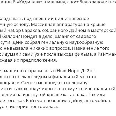
анный «Кадиллак» в машину, способную заводитьс
кладывать под внешний вид и навесное
учную основу. Массивная аппаратура на крыше
ный набор барахла, собранного Дэйном в мастерско
й баллон? Пойдет в дело. Шланг от садового
 сути, Дэйн собрал гениальную наукообразную
го не вызвала никаких вопросов. Назначение того
ридумали сами уже после выхода фильма, а Райтма
рждая их предположения.
ая машина отправилась в Нью-Йорк. Дэйн с
ментов поехал следом и финальный монтаж
лощадке. Самое смешное, что половину
интить «как получилось», потому что изначальный
пления на изогнутой крыше катафалка. Так или
сле того, как Райтман позвонил Дэйну, автомобиль
пустя история повторилась.