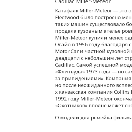
Cadillac Miller-Meteor
Катафалк Miller-Meteor — это
Fleetwood было построено мен
таких машин существовало боле
продала кузовным ателье ровно
Miller-Meteor купили менее од
Огайо в 1956 году благодаря
Motor Car и частной кузовной
двадцати с небольшим лет с
Cadillac. Самой успешной моде
«Флитвуда» 1973 года — но с
за привидениями». Компания 
но после неожиданного всплес
х канзасская компания Collins
1992 году Miller-Meteor оконч
«Охотников» вполне может сно
О модели для ремейка фильма