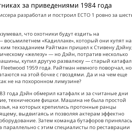
отниках за приведениями 1984 года
ссера разработал и построил ECTO 1 ровно за шест
умевал, что охотники будут ездить на
 восьмилетнем «Кадиллаке», который они купят на
таким техзаданием Райтман пришел к Стивену Дэйну
ическому «железу» — но Дэйн, потратив несколько
машины, купил другую развалюху — старый катафал
ac Fleetwood 1959 года. Райтман немного поворчал, но
таются на этой бочке с гвоздями. Да и на чем еще
как не на похоронном лимузине?
983 года Дэйн обмерил катафалк и за считаные дни
ие, технические фишки. Машина не была простой
зья, на которых крепились протонные ранцы
оящему, выдвигаясь и позволяя актерам эффектно
 оборудование. Затем команда бутафоров принялас
 а параллельно с этим специалисты по реставрации