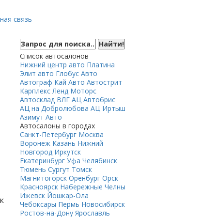
ная связь
Список автосалонов
Нижний центр авто
Платина
Элит авто
Глобус Авто
Автограф
Кай Авто
Автострит
Карплекс
Ленд Моторс
Автосклад ВЛГ
АЦ Автобрис
АЦ на Добролюбова
АЦ Иртыш
Азимут Авто
Автосалоны в городах
Санкт-Петербург
Москва
Воронеж
Казань
Нижний
Новгород
Иркутск
Екатеринбург
Уфа
Челябинск
Тюмень
Сургут
Томск
Магнитогорск
Оренбург
Орск
Красноярск
Набережные Челны
Ижевск
Йошкар-Ола
к
Чебоксары
Пермь
Новосибирск
Ростов-на-Дону
Ярославль