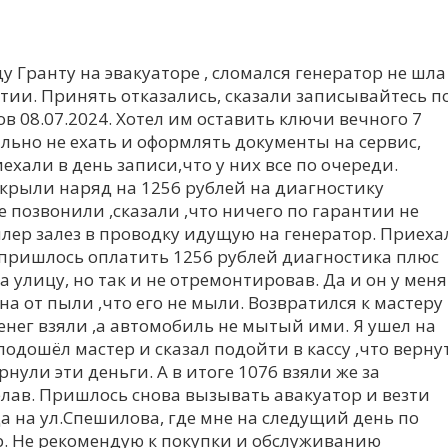
у Гранту на эвакуаторе , сломался генератор не шла
тии. Принять отказались, сказали записывайтесь п
ов 08.07.2024. Хотел им оставить ключи вечного 7
льно не ехать и оформлять документы на сервис,
ехали в день записи,что у них все по очереди.
ткрыли наряд на 1256 рублей на диагностику
е позвонили ,сказали ,что ничего по гарантии не
лер залез в проводку идущую на генератор. Приеха
, пришлось оплатить 1256 рублей диагностика плюс
 улицу, но так и не отремонтировав. Да и он у меня
а от пыли ,что его не мыли. Возвратился к мастеру
денег взяли ,а автомобиль не мытый ими. Я ушел на
подошёл мастер и сказал подойти в кассу ,что верну
рнули эти деньги. А в итоге 1076 взяли же за
елав. Пришлось снова вызывать авакуатор и везти
а на ул.Спешилова, где мне на следущий день по
. Не рекомендую к покупки и обслуживанию