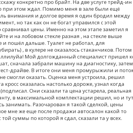
сскажу конкретно про брайт. На две услуге трейд-ин
но при этом ждал. Помимо меня в зале были ещё
оль внимания и долгое время я один бродил между
ент, но так как он не богат управился с этой
 сравнивал цены. Именно на этом этапе заметил я
те и на лобовом стекле разная , на стекле выше
 и пошёл дальше. Туалет не работал, для
бирать) , в кулере не оказалось стаканчиков. Потом
 аллилуйа! Мой долгожданный специалист пришел к
ешат, сначала забрали машину на диагностику, затем
 тест-драйве. В итоге они меня промурыжили и пото
 не смогли оказать. Оценка меня устроила, решил
та кросс оказалась настолько дороже, узнал когда
)подписал. Они сказали та цена устарела, реальная
анту, в максимальной комплектации решил, но и ту
сь занимать. Разочарован я такой сделкой, цены
ное мне же еще после продажи автосалон какой то
ой суммы по которой я сдал, сказали та у всех.