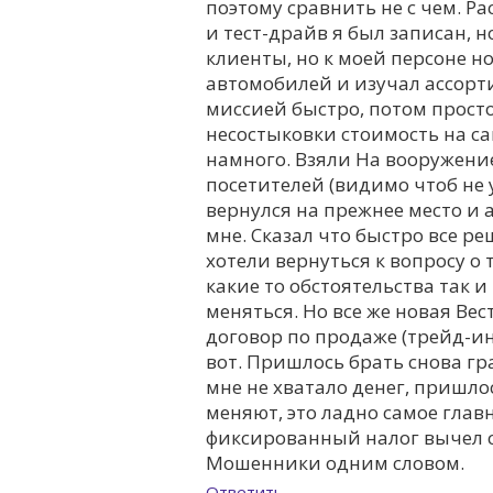
поэтому сравнить не с чем. Ра
и тест-драйв я был записан, 
клиенты, но к моей персоне н
автомобилей и изучал ассортим
миссией быстро, потом просто
несостыковки стоимость на сай
намного. Взяли На вооружение
посетителей (видимо чтоб не у
вернулся на прежнее место и
мне. Сказал что быстро все р
хотели вернуться к вопросу о
какие то обстоятельства так и
меняться. Но все же новая Вес
договор по продаже (трейд-ин
вот. Пришлось брать снова гр
мне не хватало денег, пришло
меняют, это ладно самое глав
фиксированный налог вычел с т
Мошенники одним словом.
Ответить