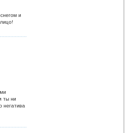
 снегом и
алицо!
ыми
м ты ни
о негатива