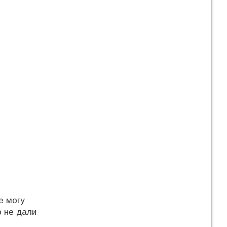
е могу
о не дали