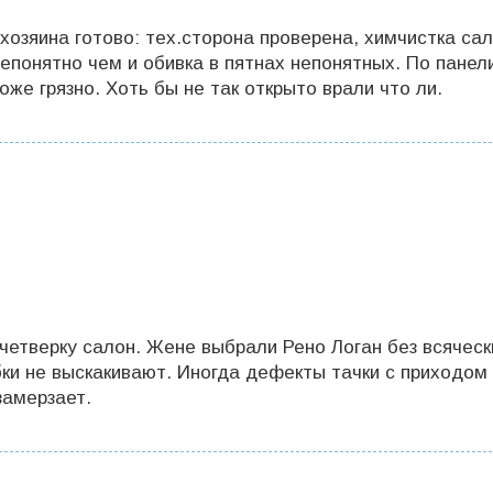
 хозяина готово: тех.сторона проверена, химчистка са
непонятно чем и обивка в пятнах непонятных. По панел
же грязно. Хоть бы не так открыто врали что ли.
 четверку салон. Жене выбрали Рено Логан без всяческ
бки не выскакивают. Иногда дефекты тачки с приходом
замерзает.