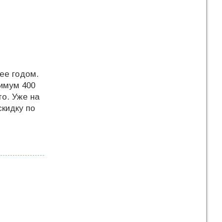
ее годом.
имум 400
то. Уже на
скидку по