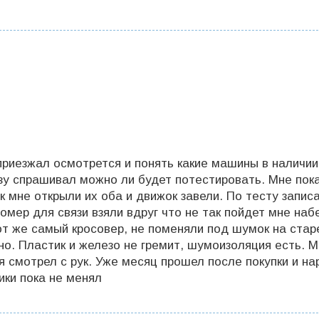
приезжал осмотрется и понять какие машины в наличи
азу спрашивал можно ли будет потестировать. Мне пок
ак мне открыли их оба и движок завели. По тесту запис
номер для связи взяли вдруг что не так пойдет мне наб
от же самый кросовер, не поменяли под шумок на стар
вно. Пластик и железо не гремит, шумоизоляция есть. 
я смотрел с рук. Уже месяц прошел после покупки и на
ики пока не менял