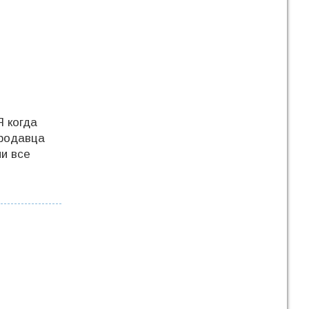
 когда
продавца
ни все