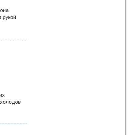
лона
и рукой
их
 холодов