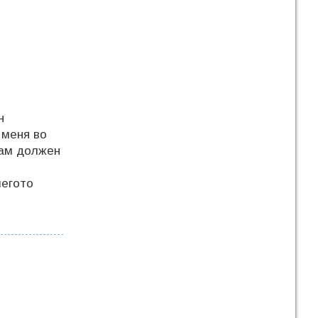
н
 меня во
сам должен
чегото